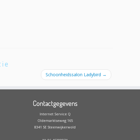
tie
Schoonheidssalon Ladybird
→
Contactgegevens
Internet Service Q
Oldemarktseweg 165
8341 SE Steenwijkerwold