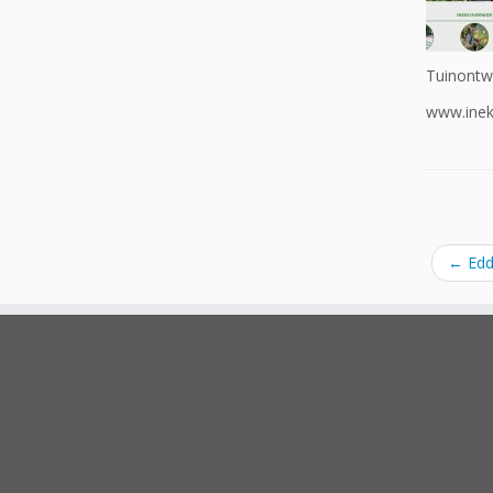
Tuinontwe
www.inek
←
Edd