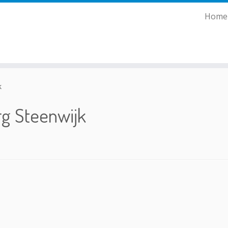
Home
k
rg Steenwijk