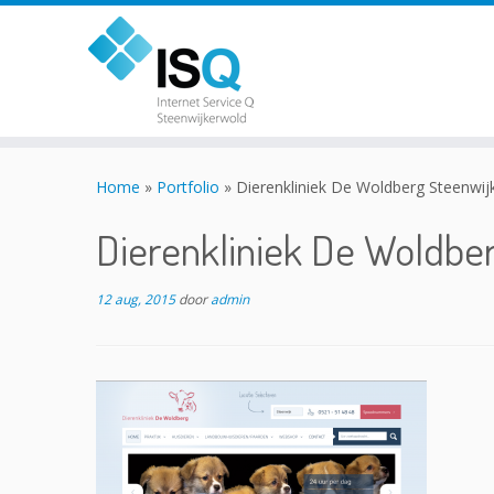
Skip
to
Home
»
Portfolio
»
Dierenkliniek De Woldberg Steenwij
content
Dierenkliniek De Woldbe
12 aug, 2015
door
admin